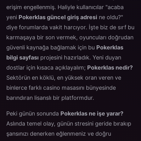
erişim engellenmiş. Haliyle kullanıcılar "acaba
yeni
Pokerklas güncel giriş adresi
ne oldu?"
diye forumlarda vakit harcıyor. İşte biz de sırf bu
karmaşaya bir son vermek, oyuncuları doğrudan
güvenli kaynağa bağlamak için bu
Pokerklas
bilgi sayfası
projesini hazırladık. Yeni duyan
dostlar için kısaca açıklayalım;
Pokerklas nedir?
Sektörün en köklü, en yüksek oran veren ve
binlerce farklı casino masasını bünyesinde
barındıran lisanslı bir platformdur.
Peki günün sonunda
Pokerklas ne işe yarar?
Aslında temel olay, günün stresini geride bırakıp
şansınızı denerken eğlenmeniz ve doğru