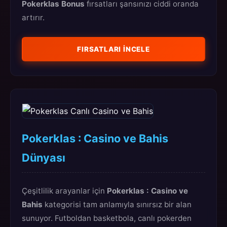
Pokerklas Bonus
fırsatları şansınızı ciddi oranda
artırır.
FIRSATLARI İNCELE
Pokerklas : Casino ve Bahis
Dünyası
Çeşitlilik arayanlar için
Pokerklas : Casino ve
Bahis
kategorisi tam anlamıyla sınırsız bir alan
sunuyor. Futboldan basketbola, canlı pokerden