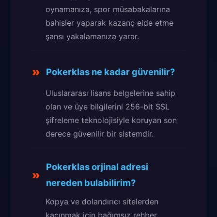
oynamanıza, spor müsabakalarına
bahisler yaparak kazanç elde etme
şansı yakalamanıza yarar.
Pokerklas ne kadar güvenilir?
Uluslararası lisans belgelerine sahip
olan ve üye bilgilerini 256-bit SSL
şifreleme teknolojisiyle koruyan son
derece güvenilir bir sistemdir.
Pokerklas orjinal adresi
nereden bulabilirim?
Kopya ve dolandırıcı sitelerden
kaçınmak için bağımsız rehber