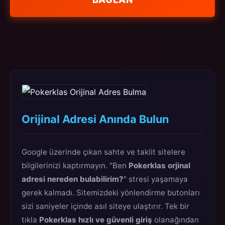
Orijinal Adresi Anında Bulun
Google üzerinde çıkan sahte ve taklit sitelere
bilgilerinizi kaptırmayın. "Ben
Pokerklas orjinal
adresi nereden bulabilirim?
" stresi yaşamaya
gerek kalmadı. Sitemizdeki yönlendirme butonları
sizi saniyeler içinde asıl siteye ulaştırır. Tek bir
tıkla
Pokerklas hızlı ve güvenli giriş
olanağından