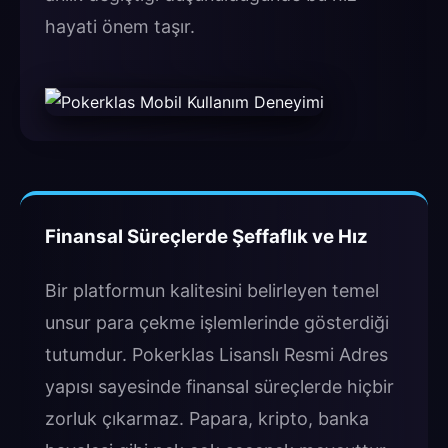
hayati önem taşır.
Finansal Süreçlerde Şeffaflık ve Hız
Bir platformun kalitesini belirleyen temel
unsur para çekme işlemlerinde gösterdiği
tutumdur. Pokerklas Lisanslı Resmi Adres
yapısı sayesinde finansal süreçlerde hiçbir
zorluk çıkarmaz. Papara, kripto, banka