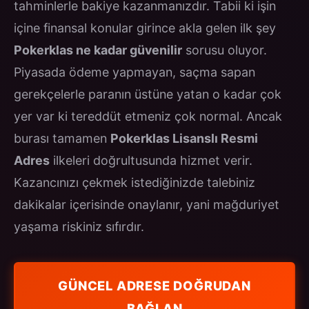
tahminlerle bakiye kazanmanızdır. Tabii ki işin
içine finansal konular girince akla gelen ilk şey
Pokerklas ne kadar güvenilir
sorusu oluyor.
Piyasada ödeme yapmayan, saçma sapan
gerekçelerle paranın üstüne yatan o kadar çok
yer var ki tereddüt etmeniz çok normal. Ancak
burası tamamen
Pokerklas Lisanslı Resmi
Adres
ilkeleri doğrultusunda hizmet verir.
Kazancınızı çekmek istediğinizde talebiniz
dakikalar içerisinde onaylanır, yani mağduriyet
yaşama riskiniz sıfırdır.
GÜNCEL ADRESE DOĞRUDAN
BAĞLAN