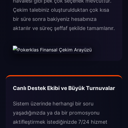
havalesi gibi pek çok seçenek mevcuttur.
Çekim talebiniz oluşturulduktan çok kısa
bir süre sonra bakiyeniz hesabınıza
aktarılır ve süreç şeffaf şekilde tamamlanır.
Canlı Destek Ekibi ve Büyük Turnuvalar
Sistem üzerinde herhangi bir soru
yaşadığınızda ya da bir promosyonu
aktifleştirmek istediğinizde 7/24 hizmet