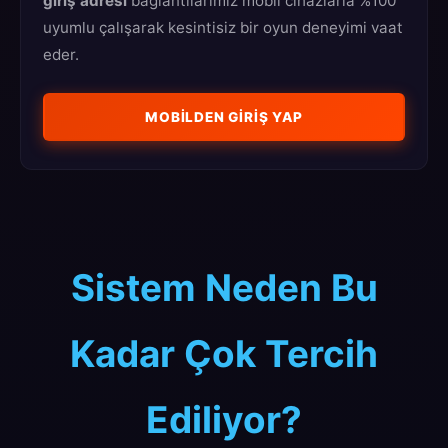
giriş adresi
bağlantılarımız mobil cihazlarla %100
uyumlu çalışarak kesintisiz bir oyun deneyimi vaat
eder.
MOBILDEN GIRIŞ YAP
Sistem Neden Bu
Kadar Çok Tercih
Ediliyor?