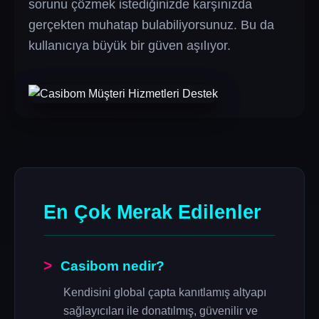
sorunu çözmek istediğinizde karşınızda
gerçekten muhatap bulabiliyorsunuz. Bu da
kullanıcıya büyük bir güven aşılıyor.
En Çok Merak Edilenler
Casibom nedir?
Kendisini global çapta kanıtlamış altyapı
sağlayıcıları ile donatılmış, güvenilir ve