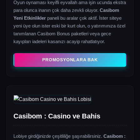
Oyun oynaması keyifli eyvallah ama işin ucunda ekstra
para olunca inanın çok daha zevkli oluyor.
Casibom
Yeni Etkinlikler
paneli bu aralar çok aktif. İster siteye
yeni üye olun ister eski bir kurt olun, o yatırımınıza özel
tanımlanan Casibom Bonus paketleri veya gece
kayıpları iadeleri kasanızı acayip rahatlatıyor.
PROMOSYONLARA BAK
Casibom : Casino ve Bahis
Lobiye girdiğinizde çeşitliliğe şaşırabilirsiniz.
Casibom :