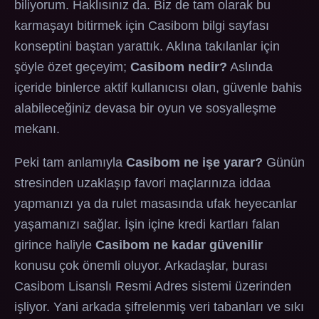
biliyorum. Haklısınız da. Biz de tam olarak bu
karmaşayı bitirmek için Casibom bilgi sayfası
konseptini baştan yarattık. Aklına takılanlar için
şöyle özet geçeyim;
Casibom nedir?
Aslında
içeride binlerce aktif kullanıcısı olan, güvenle bahis
alabileceğiniz devasa bir oyun ve sosyalleşme
mekanı.
Peki tam anlamıyla
Casibom ne işe yarar?
Günün
stresinden uzaklaşıp favori maçlarınıza iddaa
yapmanızı ya da rulet masasında ufak heyecanlar
yaşamanızı sağlar. İşin içine kredi kartları falan
girince haliyle
Casibom ne kadar güvenilir
konusu çok önemli oluyor. Arkadaşlar, burası
Casibom Lisanslı Resmi Adres sistemi üzerinden
işliyor. Yani arkada şifrelenmiş veri tabanları ve sıkı