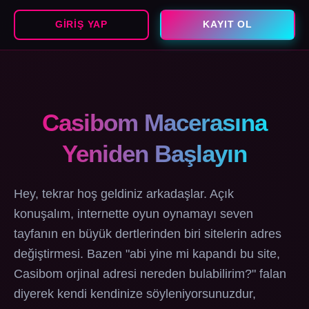
GIRIŞ YAP
KAYIT OL
Casibom Macerasına
Yeniden Başlayın
Hey, tekrar hoş geldiniz arkadaşlar. Açık
konuşalım, internette oyun oynamayı seven
tayfanın en büyük dertlerinden biri sitelerin adres
değiştirmesi. Bazen "abi yine mi kapandı bu site,
Casibom orjinal adresi nereden bulabilirim?" falan
diyerek kendi kendinize söyleniyorsunuzdur,