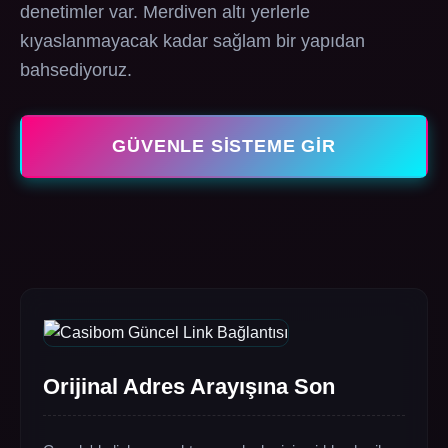
denetimler var. Merdiven altı yerlerle
kıyaslanmayacak kadar sağlam bir yapıdan
bahsediyoruz.
GÜVENLE SISTEME GIR
Orijinal Adres Arayışına Son