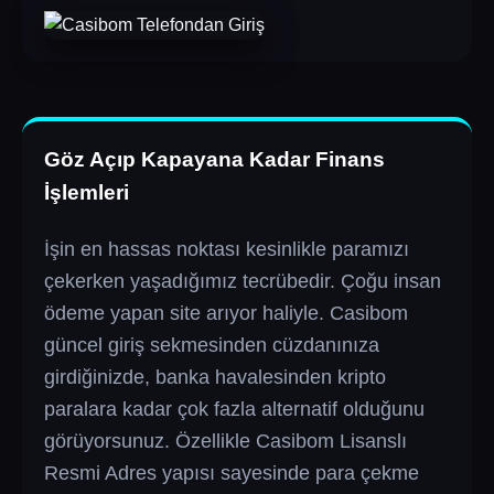
Göz Açıp Kapayana Kadar Finans
İşlemleri
İşin en hassas noktası kesinlikle paramızı
çekerken yaşadığımız tecrübedir. Çoğu insan
ödeme yapan site arıyor haliyle. Casibom
güncel giriş sekmesinden cüzdanınıza
girdiğinizde, banka havalesinden kripto
paralara kadar çok fazla alternatif olduğunu
görüyorsunuz. Özellikle Casibom Lisanslı
Resmi Adres yapısı sayesinde para çekme